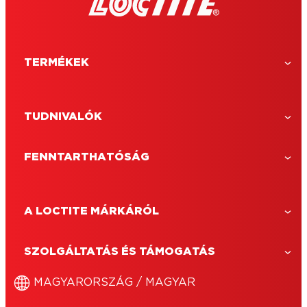
TERMÉKEK
TUDNIVALÓK
FENNTARTHATÓSÁG
A LOCTITE MÁRKÁRÓL
LOCTITE Super Bond Precíziós
A LOCTITE Super Bond Precíziós egy
SZOLGÁLTATÁS ÉS TÁMOGATÁS
extra hosszú csőrrel ellátott univerzális
pillanatragasztó, a nehezen elérhető
MAGYARORSZÁG / MAGYAR
helyeken belüli ragasztáshoz.