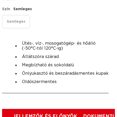
Szín
Semleges
Semleges
Ütés-, víz-, mosogatógép- és hőálló
(-50°C-tól 120°C-ig)
Átlátszóra szárad
Megbízható és sokoldalú
Önlyukasztó és beszáradásmentes kupak
Oldószermentes
JELLEMZŐK ÉS ELŐNYÖK
DOKUMENTUM