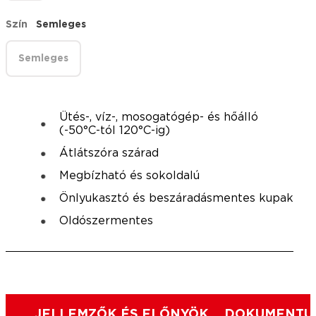
Szín
Semleges
Semleges
Ütés-, víz-, mosogatógép- és hőálló
(-50°C-tól 120°C-ig)
Átlátszóra szárad
Megbízható és sokoldalú
Önlyukasztó és beszáradásmentes kupak
Oldószermentes
JELLEMZŐK ÉS ELŐNYÖK
DOKUMENTUM