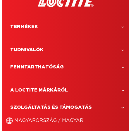
TERMÉKEK
TUDNIVALÓK
FENNTARTHATÓSÁG
A LOCTITE MÁRKÁRÓL
LOCTITE Super Bond Precíziós
A LOCTITE Super Bond Precíziós egy
SZOLGÁLTATÁS ÉS TÁMOGATÁS
extra hosszú csőrrel ellátott univerzális
pillanatragasztó, a nehezen elérhető
MAGYARORSZÁG / MAGYAR
helyeken belüli ragasztáshoz.