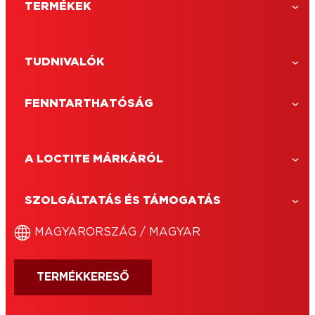
TERMÉKEK
TUDNIVALÓK
FENNTARTHATÓSÁG
A LOCTITE MÁRKÁRÓL
LOCTITE Super Bond Precíziós
A LOCTITE Super Bond Precíziós egy
SZOLGÁLTATÁS ÉS TÁMOGATÁS
extra hosszú csőrrel ellátott univerzális
pillanatragasztó, a nehezen elérhető
MAGYARORSZÁG / MAGYAR
helyeken belüli ragasztáshoz.
TERMÉKKERESŐ